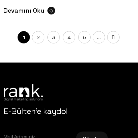
Devamını Oku
1
2
3
4
5
...
E-Bülten'e kaydol