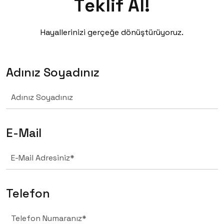
T
e
k
l
i
f
A
l
!
Teklif
Al!
Hayallerinizi gerçeğe dönüştürüyoruz.
Adınız Soyadınız
E-Mail
Telefon