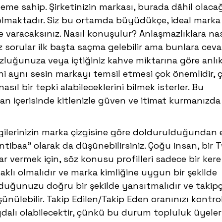
me sahip. Şirketinizin markası, burada dâhil olacağ
l olmaktadır. Siz bu ortamda büyüdükçe, ideal marka
ce varacaksınız. Nasıl konuşulur? Anlaşmazlıklara nas
arz sorular ilk başta saçma gelebilir ama bunlara ceva
zluğunuza veya içtiğiniz kahve miktarına göre anlı
ani aynı sesin markayı temsil etmesi çok önemlidir,
nasıl bir tepki alabileceklerini bilmek isterler. Bu
man içerisinde kitlenizle güven ve itimat kurmanızda
ilgilerinizin marka çizgisine göre doldurulduğundan
intibaa” olarak da düşünebilirsiniz. Çoğu insan, bir T
 vermek için, söz konusu profilleri sadece bir kere
klı olmalıdır ve marka kimliğine uygun bir şekilde
olduğunuzu doğru bir şekilde yansıtmalıdır ve takipç
ünülebilir. Takip Edilen/Takip Eden oranınızı kontro
alı olabilecektir, çünkü bu durum topluluk üyeler