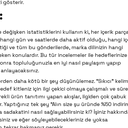
 gösterir.
:
değişken istatistiklerini kullanın ki, her içerik parç
zin hangi gün ve saatlerde daha aktif olduğu, hangi iç
çtiği ve tüm bu gönderilerde, marka dilinizin hangi
en konulardır. Bu tür incelemeler ile hedeflerinize
onra topluluğunuzla en iyi nasıl paylaşım yapıp
 anlayacaksınız.
lerden daha kötü bir şey düşünülemez. “Sıkıcı” kelim
def kitleniz için ilgi çekici olmaya çalışmalı ve süre
ürekli ürün tanıtımı yapan akışlar, ilgiden çok çabuk
. Yaptığınız tek şey “Alın size şu üründe %50 indiri
adakatini nasıl sağlayabilirsiniz ki? İşiniz hakkınd
iniz ve eğer söyleyebilecekleriniz de yoksa
 tekrar bakmanız gerekir.