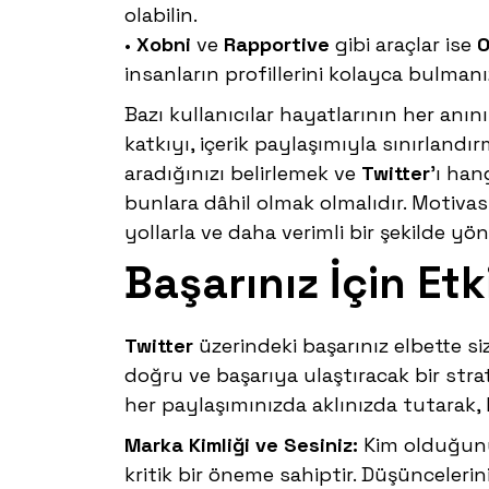
olabilin.
•
Xobni
ve
Rapportive
gibi araçlar ise
O
insanların profillerini kolayca bulman
Bazı kullanıcılar hayatlarının her anın
katkıyı, içerik paylaşımıyla sınırlandırm
aradığınızı belirlemek ve
Twitter
’ı han
bunlara dâhil olmak olmalıdır. Motivasy
yollarla ve daha verimli bir şekilde yön
Başarınız İçin Etki
Twitter
üzerindeki başarınız elbette s
doğru ve başarıya ulaştıracak bir strat
her paylaşımınızda aklınızda tutarak, h
Marka Kimliği ve Sesiniz:
Kim olduğunuz
kritik bir öneme sahiptir. Düşüncelerin