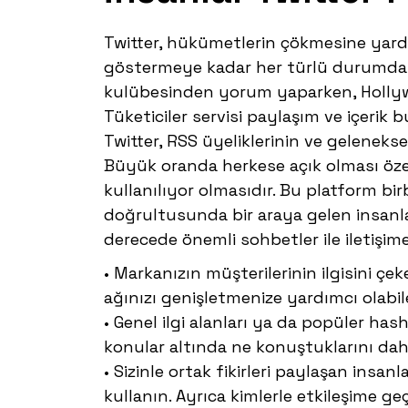
Twitter, hükümetlerin çökmesine yard
göstermeye kadar her türlü durumda b
kulübesinden yorum yaparken, Hollywoo
Tüketiciler servisi paylaşım ve içerik b
Twitter, RSS üyeliklerinin ve gelenek
Büyük oranda herkese açık olması özel
kullanılıyor olmasıdır. Bu platform birb
doğrultusunda bir araya gelen insanl
derecede önemli sohbetler ile iletişime
• Markanızın müşterilerinin ilgisini ç
ağınızı genişletmenize yardımcı olabile
• Genel ilgi alanları ya da popüler has
konular altında ne konuştuklarını daha 
• Sizinle ortak fikirleri paylaşan insan
kullanın. Ayrıca kimlerle etkileşime geç