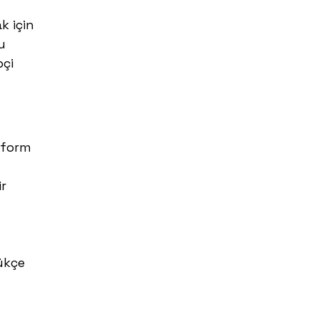
k için
u
pçi
tform
ir
ükçe