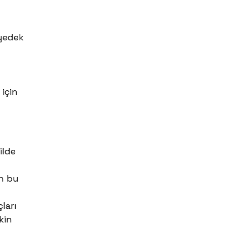
 yedek
 için
ilde
ın bu
çları
kin