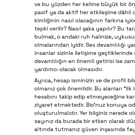
ve bu yüzden her kelime büyük bir öne
pasif ya da aktif her etkileşime dâhi
kimliğinin nasıl olacağının farkına iyi
tepki verilir? Nasıl şaka yapılır? Bu t
bulmak, o andaki ruh halinize, uykusu
olmalarından iyidir. Ses devamlılığı y
insanlar sizinle iletişime geçtiklerinde 
devamlılığın en önemli getirisi ise za
yardımcı olacak olmasıdır.
Ayrıca, hesap isminizin ve de profil b
olmanız çok önemlidir. Bu alanları “ilk 
hesabını takip edip etmeyeceğine karar
ziyaret etmektedir. Bio’nuz konuya oda
oluşturulmalıdır. Yer bilginiz nerede 
sayınız da burada bir etken olarak düş
altında tutmanız güven inşasında fayd