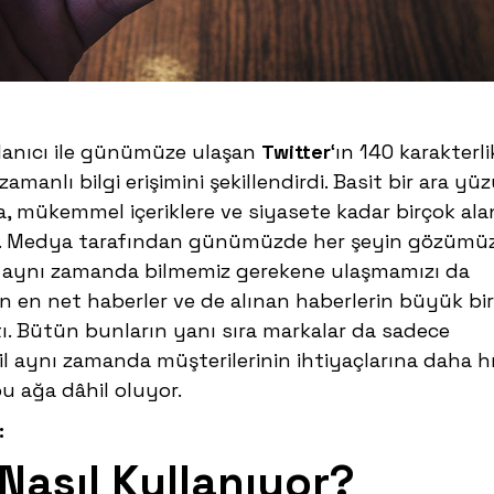
lanıcı ile günümüze ulaşan
Twitter
‘ın 140 karakterli
amanlı bilgi erişimini şekillendirdi. Basit bir ara yü
, mükemmel içeriklere ve siyasete kadar birçok al
r. Medya tarafından günümüzde her şeyin gözümü
aynı zamanda bilmemiz gerekene ulaşmamızı da
an en net haberler ve de alınan haberlerin büyük bir
ı. Bütün bunların yanı sıra markalar da sadece
l aynı zamanda müşterilerinin ihtiyaçlarına daha hı
bu ağa dâhil oluyor.
:
 Nasıl Kullanıyor?