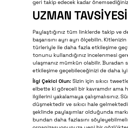
geri takip edecek kadar önemsediğinizi
UZMAN TAVSİYESİ
Paylaştığınız tüm linklerde takip ve de 
başarısını ayrı ayrı ölçebilin. Kitleni
türleriyle ile daha fazla etkileşime ge
tonunu kullandığınız incelenmesi gerek
ulaşmanız mümkün olabilir. Buradan s
etkileşime geçebileceğinizi de daha iyi
İlgi Çekici Olun:
Sizin için sıkıcı tweet
elbette ki göreceli bir kavramdır ama he
ilgilerini yakalamaya çalışmalısınız. S
düşmektedir ve sıkıcı hale gelmektedir
şeklinde paylaşımlar olduğunda marka s
bundan daha fazlasını söyleyebilmelis
organizasyonunuza yeni bir gözlükten