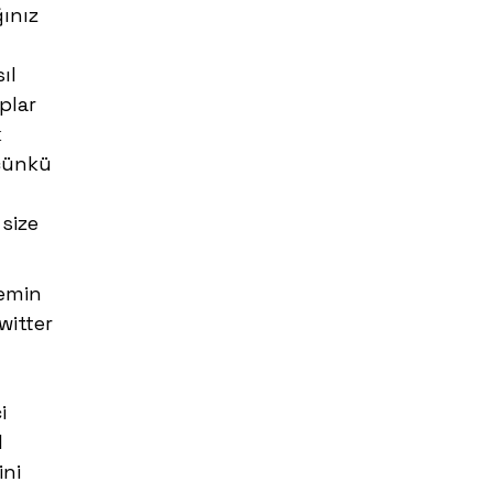
ınız
ıl
plar
k
 çünkü
 size
 emin
witter
i
l
ini