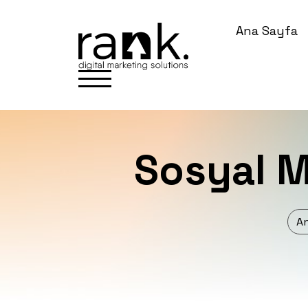
Ana Sayfa
Sosyal Me
A