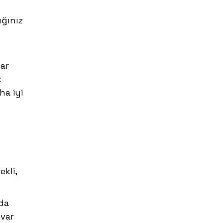
ığınız
lar
k
ha iyi
ekli,
da
 var