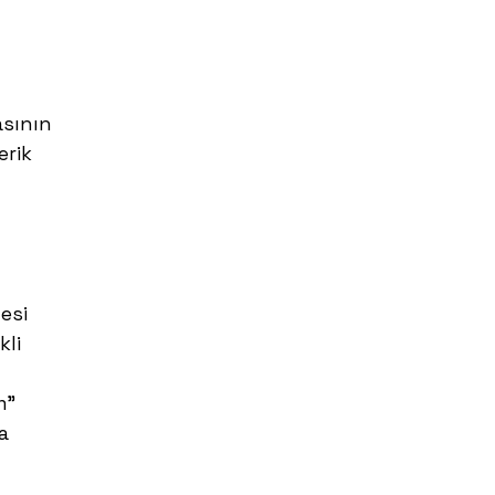
asının
erik
esi
kli
m”
a