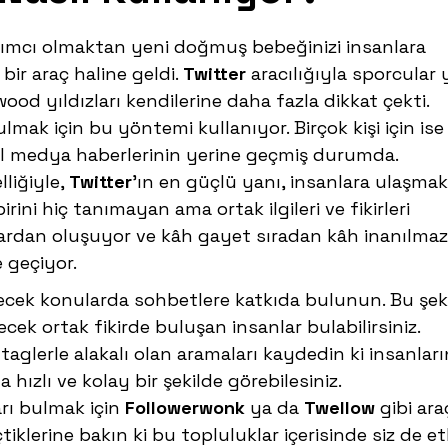
ımcı olmaktan yeni doğmuş bebeğinizi insanlara
ir araç haline geldi.
Twitter
aracılığıyla sporcular
d yıldızları kendilerine daha fazla dikkat çekti.
ulmak için bu yöntemi kullanıyor. Birçok kişi için ise
sel medya haberlerinin yerine geçmiş durumda.
liğiyle,
Twitter
’ın en güçlü yanı, insanlara ulaşmak
irini hiç tanımayan ama ortak ilgileri ve fikirleri
ardan oluşuyor ve kâh gayet sıradan kâh inanılmaz
 geçiyor.
ekecek konularda sohbetlere katkıda bulunun. Bu şek
cek ortak fikirde buluşan insanlar bulabilirsiniz.
htaglerle alakalı olan aramaları kaydedin ki insanlar
hızlı ve kolay bir şekilde görebilesiniz.
ları bulmak için
Followerwonk
ya da
Twellow
gibi ara
tiklerine bakın ki bu topluluklar içerisinde siz de et