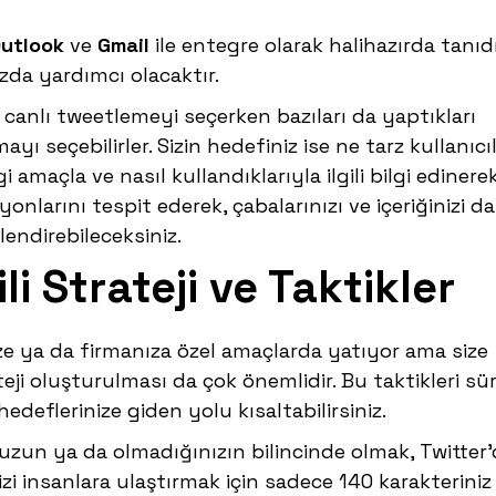
utlook
ve
Gmail
ile entegre olarak halihazırda tanıd
ızda yardımcı olacaktır.
ı canlı tweetlemeyi seçerken bazıları da yaptıkları
ayı seçebilirler. Sizin hedefiniz ise ne tarz kullanıcı
gi amaçla ve nasıl kullandıklarıyla ilgili bilgi edinere
onlarını tespit ederek, çabalarınızı ve içeriğinizi da
lendirebileceksiniz.
li Strateji ve Taktikler
ize ya da firmanıza özel amaçlarda yatıyor ama size
eji oluşturulması da çok önemlidir. Bu taktikleri sür
edeflerinize giden yolu kısaltabilirsiniz.
un ya da olmadığınızın bilincinde olmak, Twitter’
izi insanlara ulaştırmak için sadece 140 karakteriniz