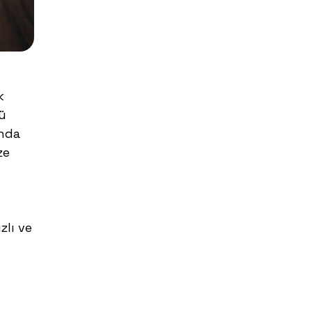
k
zü
anda
ze
zlı ve