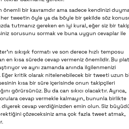
çin önemli bir kavramdır ama sadece kendinizi duyma
 her tweetin öyle ya da böyle bir şekilde söz konus
ızda tutmanız gereken en iyi kural, eğer siz bir taki
rsiniz sorusunu sormak ve buna uygun cevaplar ile
ter’ın sıkışık formatı ve son derece hızlı temposu
 en kısa sürede cevap vermeniz önemlidir. Bu pla
aştırıyor ve aynı zamanda anında ilgilenmenizi
 Eğer kritik olarak nitelenebilecek bir tweeti uzun b
esinin kısa bir süre içerisinde onun takipçileri
ığını görürsünüz. Bu da can sıkıcı olacaktır. Ayrıca,
orulara cevap vermekle kalmayın, bununla birlikte
a diyerek cevap verdiğinizden emin olun. Siz büyüd
rektiğini çözeceksiniz ama çok fazla tweet atmak,
r.