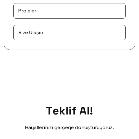
Projeler
Bize Ulaşın
T
e
k
l
i
f
A
l
!
Teklif
Al!
Hayallerinizi gerçeğe dönüştürüyoruz.