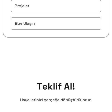
Projeler
Bize Ulaşın
T
e
k
l
i
f
A
l
!
Teklif
Al!
Hayallerinizi gerçeğe dönüştürüyoruz.